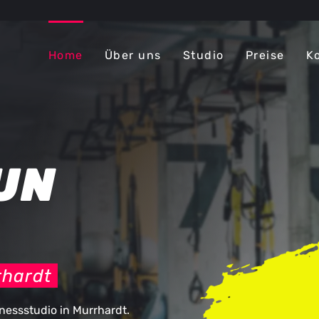
Home
Über uns
Studio
Preise
K
FUN
rhardt
tnessstudio in Murrhardt.