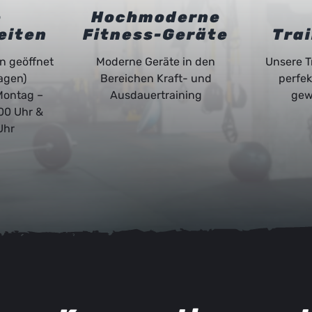
e
Hochmoderne
eiten
Fitness-Geräte
Tra
n geöffnet
Moderne Geräte in den
Unsere T
agen)
Bereichen Kraft- und
perfek
ontag –
Ausdauertraining
gew
:00 Uhr &
Uhr