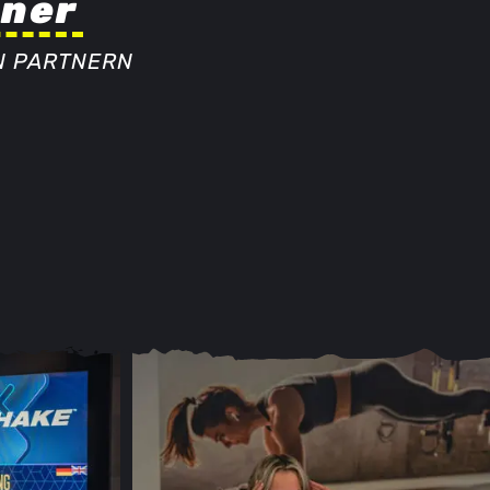
tner
N PARTNERN