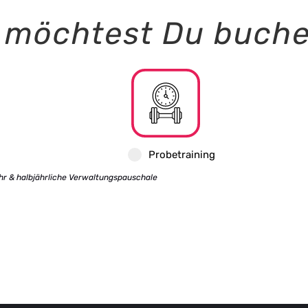
g möchtest Du buch
Probetraining
hr & halbjährliche Verwaltungspauschale