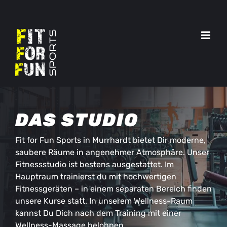
Zum
Instagram
Inhalt
springen
DAS STUDIO
Fit for Fun Sports in Murrhardt bietet Dir moderne,
saubere Räume in angenehmer Atmosphäre. Unser
Fitnessstudio ist bestens ausgestattet. Im
Hauptraum trainierst du mit hochwertigen
Fitnessgeräten – in einem separaten Bereich finden
unsere Kurse statt. In unserem Wellness-Raum
kannst Du Dich nach dem Training mit einer
Wellness-Massage belohnen.